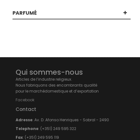
PARFUMÉ
Qui sommes-nous
Articles de l’industrie religieux.
Nous fabriquons des encombrants qualité
pour le marchédomestique et d’exportation
Facebook
Contact
Adresse
: Av. D. Afonso Henriques - Sobral - 2490
Telephone
: (+351) 249 595 322
Fax
: (+351) 249 595 119