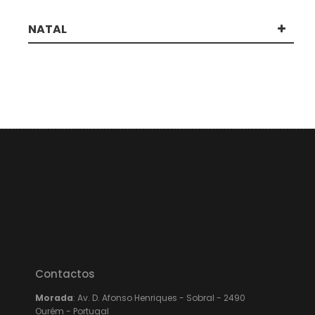
NATAL
Contactos
Morada
: Av. D. Afonso Henriques - Sobral - 2490
Ourém - Portugal