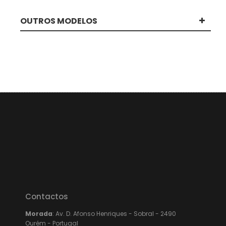
OUTROS MODELOS
Contactos
Morada
: Av. D. Afonso Henriques - Sobral - 2490
Ourém - Portugal