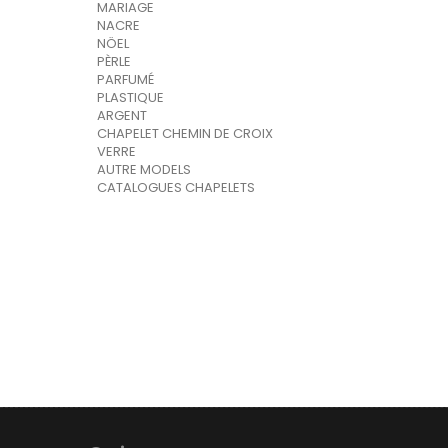
MARIAGE
NACRE
NÖEL
PÈRLE
PARFUMÉ
PLASTIQUE
ARGENT
CHAPELET CHEMIN DE CROIX
VERRE
AUTRE MODELS
CATALOGUES CHAPELETS