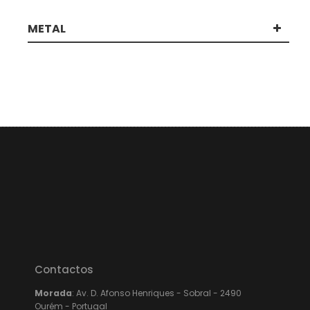
METAL
Contactos
Morada
: Av. D. Afonso Henriques - Sobral - 2490
Ourém - Portugal