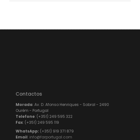
Contactos
Morada
: Av. D. Afonso Henriques - Sobral - 2490
Ourém - Portugal
Telefone
: (+351) 249 595 322
Fax
: (+351) 249 595 119
WhatsApp:
(+351) 919 371 879
Email
:
info@farportugal.com