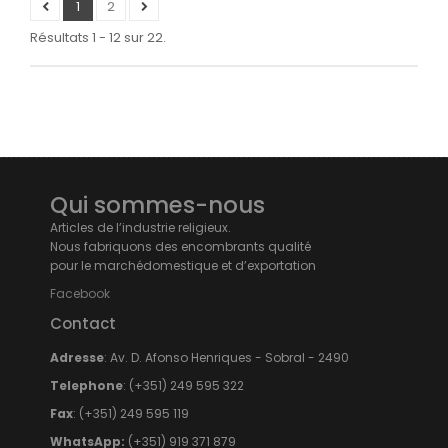
1
2
Résultats 1 - 12 sur 22.
Qui sommes-nous
Articles de l’industrie religieux.
Nous fabriquons des encombrants qualité
pour le marchédomestique et d’exportation
Facebook
Contact
Adresse
: Av. D. Afonso Henriques - Sobral - 2490
Telephone
: (+351) 249 595 322
Fax
: (+351) 249 595 119
WhatsApp:
(+351) 919 371 879