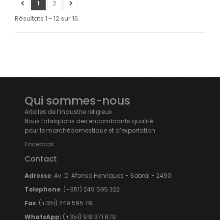
1
2
Résultats 1 - 12 sur 16.
Qui sommes-nous
Articles de l’industrie religieux.
Nous fabriquons des encombrants qualité
pour le marchédomestique et d’exportation
Facebook
Contact
Adresse
: Av. D. Afonso Henriques - Sobral - 2490
Telephone
: (+351) 249 595 322
Fax
: (+351) 249 595 119
WhatsApp:
(+351) 919 371 879