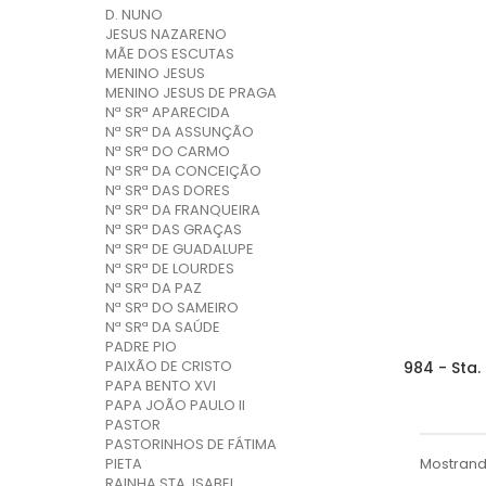
D. NUNO
JESUS NAZARENO
MÃE DOS ESCUTAS
MENINO JESUS
MENINO JESUS DE PRAGA
Nª SRª APARECIDA
Nª SRª DA ASSUNÇÃO
Nª SRª DO CARMO
Nª SRª DA CONCEIÇÃO
Nª SRª DAS DORES
Nª SRª DA FRANQUEIRA
Nª SRª DAS GRAÇAS
Nª SRª DE GUADALUPE
Nª SRª DE LOURDES
Nª SRª DA PAZ
Nª SRª DO SAMEIRO
Nª SRª DA SAÚDE
PADRE PIO
PAIXÃO DE CRISTO
984 - Sta.
PAPA BENTO XVI
PAPA JOÃO PAULO II
PASTOR
PASTORINHOS DE FÁTIMA
Mostrando
PIETA
RAINHA STA. ISABEL