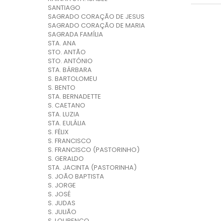
SANTIAGO
SAGRADO CORAÇÃO DE JESUS
SAGRADO CORAÇÃO DE MARIA
SAGRADA FAMÍLIA
STA. ANA
STO. ANTÃO
STO. ANTÓNIO
STA. BÁRBARA
S. BARTOLOMEU
S. BENTO
STA. BERNADETTE
S. CAETANO
STA. LUZIA
STA. EULÁLIA
S. FÉLIX
S. FRANCISCO
S. FRANCISCO (PASTORINHO)
S. GERALDO
STA. JACINTA (PASTORINHA)
S. JOÃO BAPTISTA
S. JORGE
S. JOSÉ
S. JUDAS
S. JULIÃO
S. LOURENÇO