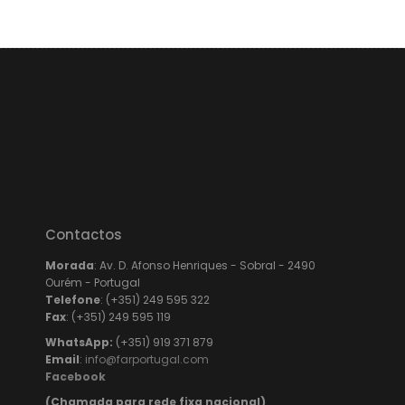
Contactos
Morada
: Av. D. Afonso Henriques - Sobral - 2490
Ourém - Portugal
Telefone
: (+351) 249 595 322
Fax
: (+351) 249 595 119
WhatsApp:
(+351) 919 371 879
Email
:
info@farportugal.com
Facebook
(Chamada para rede fixa nacional)