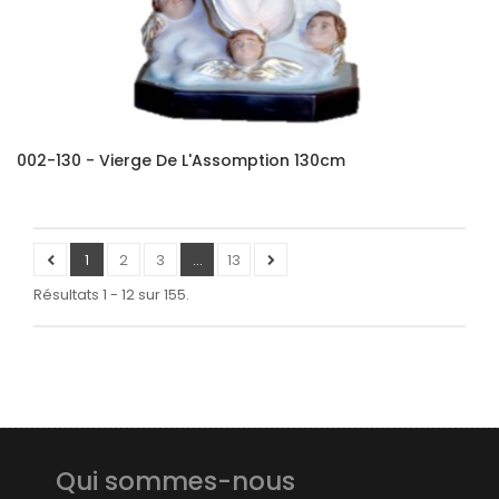
002-130 - Vierge De L'Assomption 130cm
1
2
3
...
13
Résultats 1 - 12 sur 155.
Qui sommes-nous