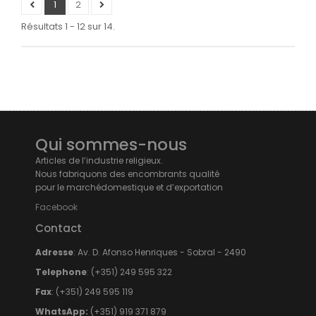
1
2
Résultats 1 - 12 sur 14.
Qui sommes-nous
Articles de l’industrie religieux.
Nous fabriquons des encombrants qualité
pour le marchédomestique et d’exportation
Facebook
Contact
Adresse
: Av. D. Afonso Henriques - Sobral - 2490
Telephone
: (+351) 249 595 322
Fax
: (+351) 249 595 119
WhatsApp:
(+351) 919 371 879