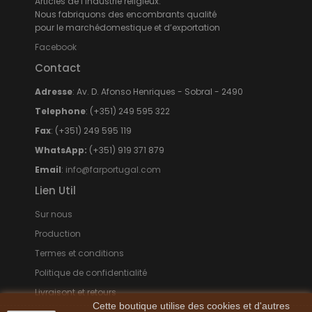
Articles de l’industrie religieux.
Nous fabriquons des encombrants qualité
pour le marchédomestique et d’exportation
Facebook
Contact
Adresse
: Av. D. Afonso Henriques - Sobral - 2490
Telephone
: (+351) 249 595 322
Fax
: (+351) 249 595 119
WhatsApp:
(+351) 919 371 879
Email
:
info@farportugal.com
Lien Util
Sur nous
Production
Termes et conditions
Politique de confidentialité
Livraisont et retours
Cette boutique utilise des cookies et d'autres