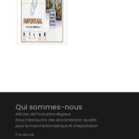
Détails
Qui sommes-nous
Articles de l’industrie religieux.
Nous fabriquons des encombrants qualité
pour le marchédomestique et d’exportation
Facebook