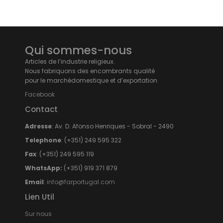
Qui sommes-nous
Articles de l’industrie religieux.
Nous fabriquons des encombrants qualité
pour le marchédomestique et d’exportation
Facebook
Contact
Adresse
: Av. D. Afonso Henriques - Sobral - 2490
Telephone
: (+351) 249 595 322
Fax
: (+351) 249 595 119
WhatsApp:
(+351) 919 371 879
Email
:
info@farportugal.com
Lien Util
Sur nous