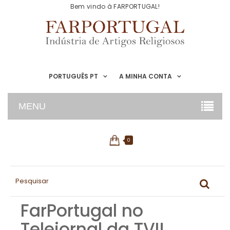
Bem vindo à FARPORTUGAL!
PORTUGUÊS PT
A MINHA CONTA
MENU
0
FarPortugal no
Telejornal da TVI!