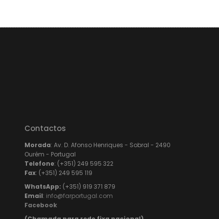
Contactos
Morada
: Av. D. Afonso Henriques - Sobral - 2490
Ourém - Portugal
Telefone
: (+351) 249 595 322
Fax
: (+351) 249 595 119
WhatsApp:
(+351) 919 371 879
Email
:
info@farportugal.com
Facebook
(Chamada para rede fixa nacional)