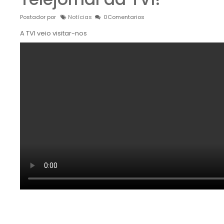
Postador por
Notícias
0Comentarios
A TVI veio visitar-nos