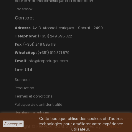
pour le marchédomestique et d’exportation
Facebook
Contact
Adresse
: Av. D. Afonso Henriques - Sobral - 2490
Telephone
: (+351) 249 595 322
Fax
: (+351) 249 595 119
WhatsApp:
(+351) 919 371 879
Email
:
info@farportugal.com
Lien Util
Sur nous
Production
Termes et conditions
Politique de confidentialité
Livraisont et retours
Cette boutique utilise des cookies et d'autres
J'accepte
technologies pour améliorer votre expérience
Copyright © FARPORTUGAL 2016. Powered by
TRIGÉNIUS
utilisateur.