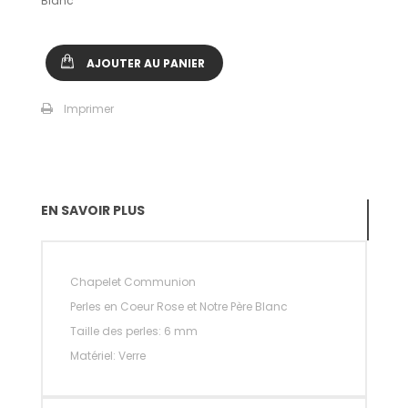
Blanc
AJOUTER AU PANIER
Imprimer
EN SAVOIR PLUS
Chapelet Communion
Perles en Coeur Rose et Notre Père Blanc
Taille des perles: 6 mm
Matériel: Verre