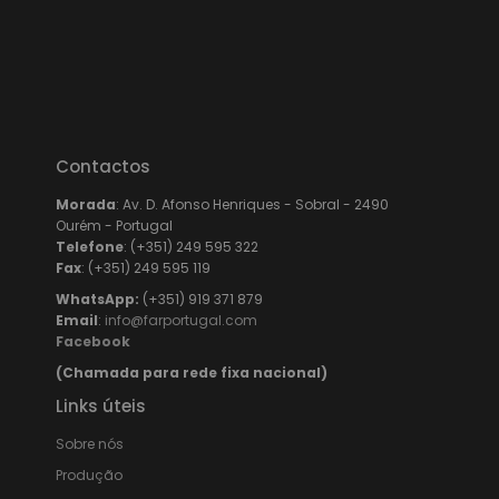
Contactos
Morada
: Av. D. Afonso Henriques - Sobral - 2490
Ourém - Portugal
Telefone
: (+351) 249 595 322
Fax
: (+351) 249 595 119
WhatsApp:
(+351) 919 371 879
Email
:
info@farportugal.com
Facebook
(Chamada para rede fixa nacional)
Links úteis
Sobre nós
Produção