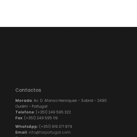
Contactos
Morada
: Av. D. Afonso Henriques - Sobral - 2490
Ourém - Portugal
Telefone
: (+351) 249 595 322
Fax
: (+351) 249 595 119
WhatsApp:
(+351) 919 371 879
Email
:
info@farportugal.com