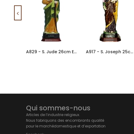
A829 - S. Jude 26cm En Porcelaine
A917 - S. Joseph 25cm En Porcelaine
Qui sommes-nous
Articles de l’industrie religieux.
Nous fabriquons des encombrants qualité
pour le marchédomestique et d’exportation