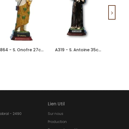
0864 - S. Onofre 27cm En Porcelaine
A319 - S. Antoine 35cm En...
Lien Util
Sobral - 2490
Sur nous
Production