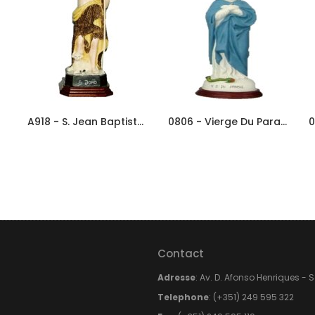
A918 - S. Jean Baptiste 25cm En...
0806 - Vierge Du Parasol 30cm En...
Contact
Adresse
: Av. D. Afonso Henriques - 
Telephone
: (+351) 249 595 322