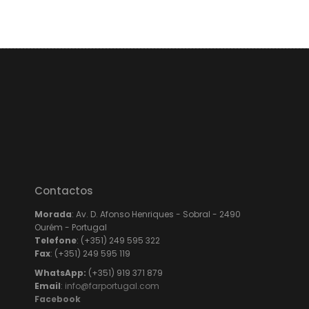
Contactos
Morada
: Av. D. Afonso Henriques - Sobral - 2490
Ourém - Portugal
Telefone
: (+351) 249 595 322
Fax
: (+351) 249 595 119
WhatsApp:
(+351) 919 371 879
Email
:
info@farportugal.com
Facebook