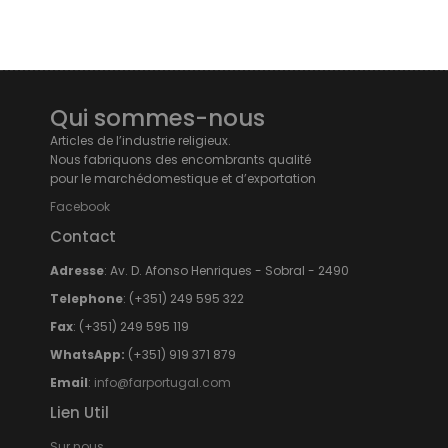
Qui sommes-nous
Articles de l’industrie religieux.
Nous fabriquons des encombrants qualité
pour le marchédomestique et d’exportation
Facebook
Contact
Adresse
: Av. D. Afonso Henriques - Sobral - 2490
Telephone
: (+351) 249 595 322
Fax
: (+351) 249 595 119
WhatsApp:
(+351) 919 371 879
Email
:
info@farportugal.com
Lien Util
Sur nous