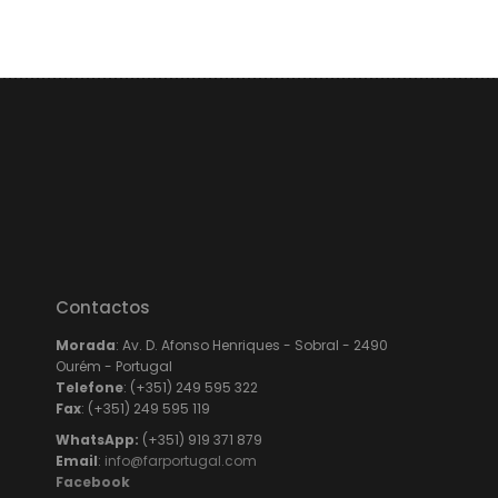
Contactos
Morada
: Av. D. Afonso Henriques - Sobral - 2490
Ourém - Portugal
Telefone
: (+351) 249 595 322
Fax
: (+351) 249 595 119
WhatsApp:
(+351) 919 371 879
Email
:
info@farportugal.com
Facebook