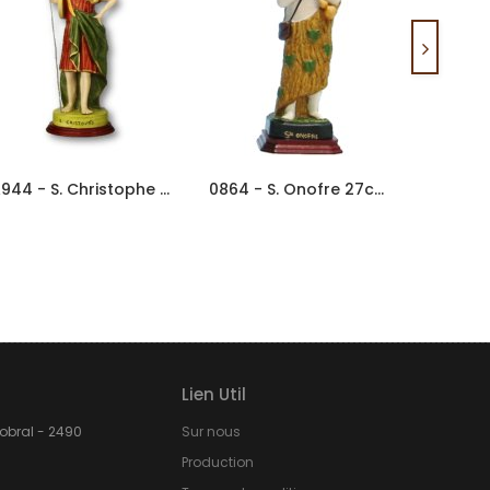
A944 - S. Christophe 28cm En...
0864 - S. Onofre 27cm En Porcelaine
Lien Util
Sobral - 2490
Sur nous
Production