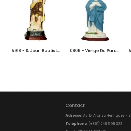
A918 - S. Jean Baptiste 25cm En...
0806 - Vierge Du Parasol 30cm En...
Contact
Adresse
: Av. D. Afonso Henriques - 
Telephone
: (+351) 249 595 322