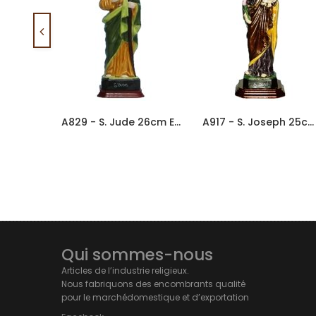
A829 - S. Jude 26cm En Porcelaine
A917 - S. Joseph 25cm En Porcelaine
Qui sommes-nous
Articles de l’industrie religieux.
Nous fabriquons des encombrants qualité
pour le marchédomestique et d’exportation