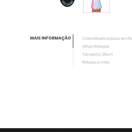
MAIS INFORMAÇÃO
Cristo Misericordioso em Pol
Olhos Pintados
Tamanho: 35cm
Pintado à mão