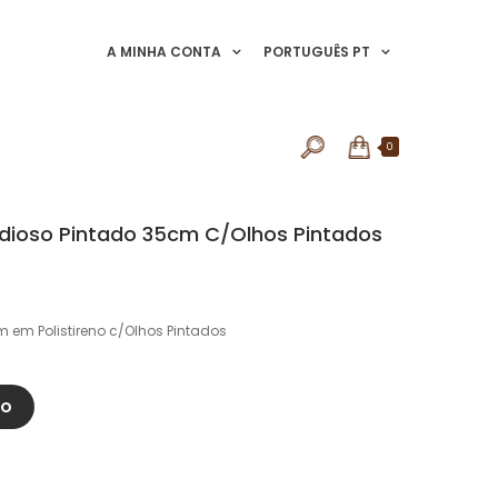
A MINHA CONTA
PORTUGUÊS PT
0
ordioso Pintado 35cm C/Olhos Pintados
m em Polistireno c/Olhos Pintados
HO